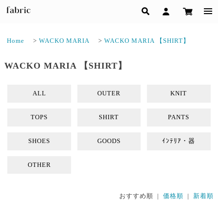
Home
>
WACKO MARIA
>
WACKO MARIA 【SHIRT】
WACKO MARIA 【SHIRT】
ALL
OUTER
KNIT
TOPS
SHIRT
PANTS
SHOES
GOODS
ｲﾝﾃﾘｱ・器
OTHER
おすすめ順 |
価格順
|
新着順