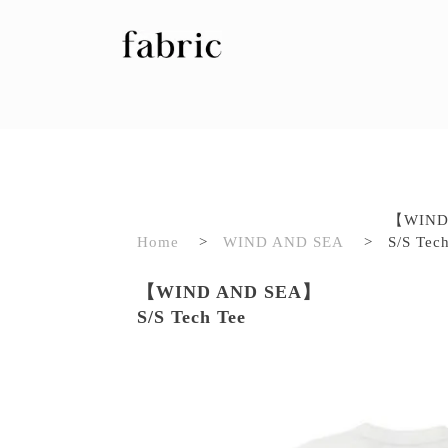
【WIND
Home
>
WIND AND SEA
>
S/S Tec
【WIND AND SEA】
S/S Tech Tee