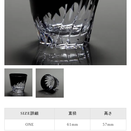
SIZE詳細
直径
高さ
ONE
61mm
57mm