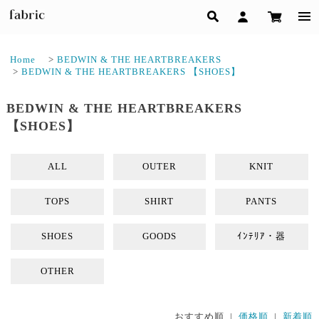
Home
>
BEDWIN & THE HEARTBREAKERS
>
BEDWIN & THE HEARTBREAKERS 【SHOES】
BEDWIN & THE HEARTBREAKERS
【SHOES】
ALL
OUTER
KNIT
TOPS
SHIRT
PANTS
SHOES
GOODS
ｲﾝﾃﾘｱ・器
OTHER
おすすめ順 |
価格順
|
新着順