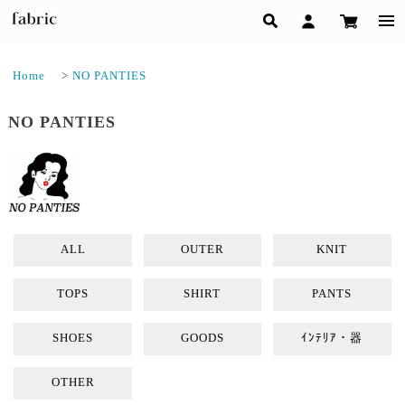
Home
>
NO PANTIES
NO PANTIES
ALL
OUTER
KNIT
TOPS
SHIRT
PANTS
SHOES
GOODS
ｲﾝﾃﾘｱ・器
OTHER