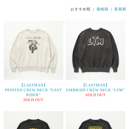
おすすめ順 |
価格順
|
新着順
【LASTMAN】
【LASTMAN】
PRINTED CREW NECK “EASY
EMBROID CREW NECK “LTM”
RIDER”
SOLD OUT
SOLD OUT